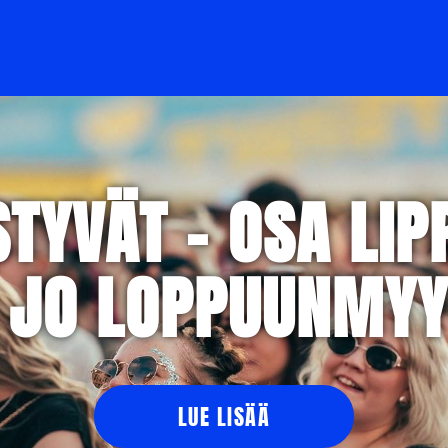
STYVÄT – OSA LIP
 JO LOPPUUNMYY
LUE LISÄÄ