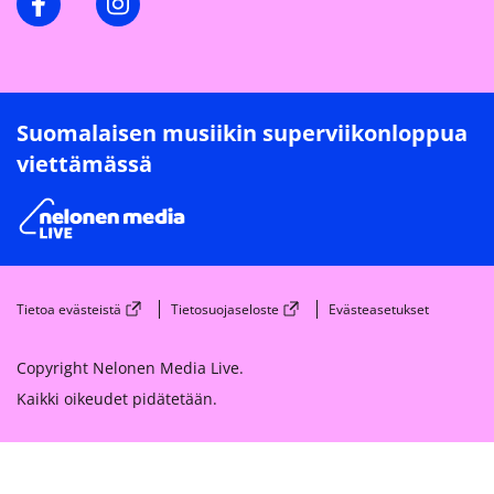
Suomalaisen musiikin superviikonloppua
viettämässä
Tietoa evästeistä
Tietosuojaseloste
Evästeasetukset
Copyright Nelonen Media Live.
Kaikki oikeudet pidätetään.