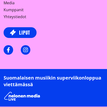
Media
Kumppanit
Yhteystiedot
LIPUT
Facebook
Instagram
Suomalaisen musiikin superviikonloppua
viettämässä