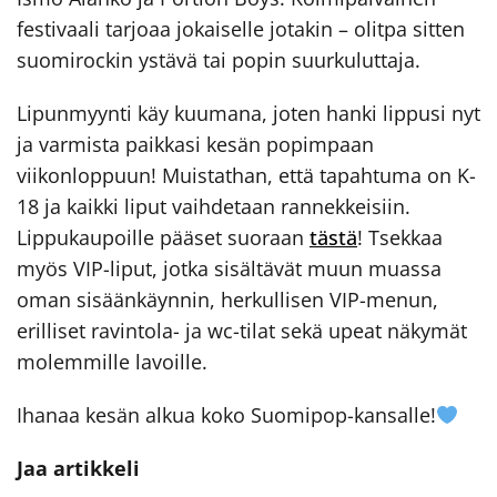
festivaali tarjoaa jokaiselle jotakin – olitpa sitten
suomirockin ystävä tai popin suurkuluttaja.
Lipunmyynti käy kuumana, joten hanki lippusi nyt
ja varmista paikkasi kesän popimpaan
viikonloppuun! Muistathan, että tapahtuma on K-
18 ja kaikki liput vaihdetaan rannekkeisiin.
Lippukaupoille pääset suoraan
tästä
! Tsekkaa
myös VIP-liput, jotka sisältävät muun muassa
oman sisäänkäynnin, herkullisen VIP-menun,
erilliset ravintola- ja wc-tilat sekä upeat näkymät
molemmille lavoille.
Ihanaa kesän alkua koko Suomipop-kansalle!
Jaa artikkeli