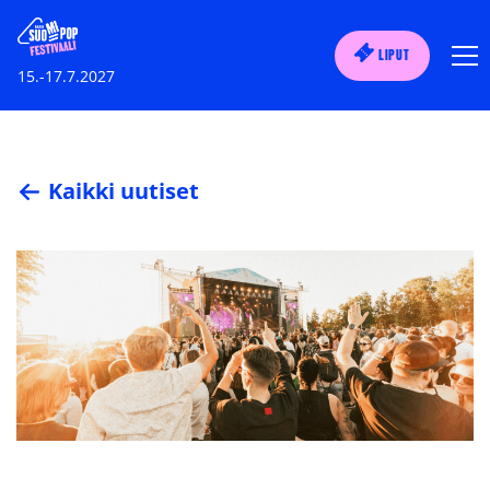
LIPUT
15.-17.7.2027
Kaikki uutiset