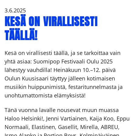
3.6.2025
KESÄ ON VIRALLISESTI
TÄÄLLÄ!
Kesä on virallisesti täällä, ja se tarkoittaa vain
yhtä asiaa: Suomipop Festivaali Oulu 2025
lähestyy vauhdilla! Heinäkuun 10.–12. päivä
Oulun Kuusisaari täyttyy jälleen kotimaisen
musiikin huippunimistä, festaritunnelmasta ja
unohtumattomista elämyksistä!
Tänä vuonna lavalle nousevat muun muassa
Haloo Helsinki!, Jenni Vartiainen, Kaija Koo, Eppu
Normaali, Elastinen, Gasellit, Mirella, ABREU,
Ismo Alanko ja Portion Boys. Kolmipäiväinen