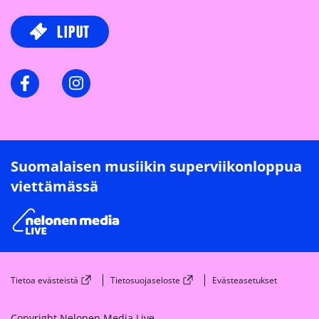
LIPUT
Facebook
Instagram
Suomalaisen musiikin superviikonloppua
viettämässä
Tietoa evästeistä
Tietosuojaseloste
Evästeasetukset
Copyright Nelonen Media Live.