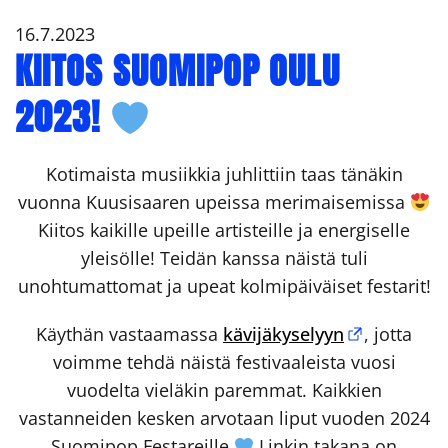
16.7.2023
KIITOS SUOMIPOP OULU
2023!
Kotimaista musiikkia juhlittiin taas tänäkin
vuonna Kuusisaaren upeissa merimaisemissa
Kiitos kaikille upeille artisteille ja energiselle
yleisölle! Teidän kanssa näistä tuli
unohtumattomat ja upeat kolmipäiväiset festarit!
Käythän vastaamassa
kävijäkyselyyn
, jotta
voimme tehdä näistä festivaaleista vuosi
vuodelta vieläkin paremmat. Kaikkien
vastanneiden kesken arvotaan liput vuoden 2024
Suomipop Festareille
Linkin takana on