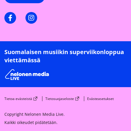
Facebook
Instagram
Suomalaisen musiikin superviikonloppua
viettämässä
Tietoa evästeistä
Tietosuojaseloste
Evästeasetukset
Copyright Nelonen Media Live.
Kaikki oikeudet pidätetään.