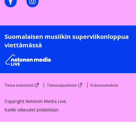
Suomalaisen musiikin superviikonloppua
viettämässä
Tietoa evästeistä
Tietosuojaseloste
Evästeasetukset
Copyright Nelonen Media Live.
Kaikki oikeudet pidätetään.