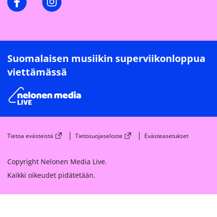
Suomalaisen musiikin superviikonloppua
viettämässä
Tietoa evästeistä
Tietosuojaseloste
Evästeasetukset
Copyright Nelonen Media Live.
Kaikki oikeudet pidätetään.