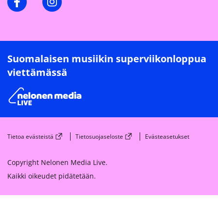
Suomalaisen musiikin superviikonloppua
viettämässä
Tietoa evästeistä
Tietosuojaseloste
Evästeasetukset
Copyright Nelonen Media Live.
Kaikki oikeudet pidätetään.