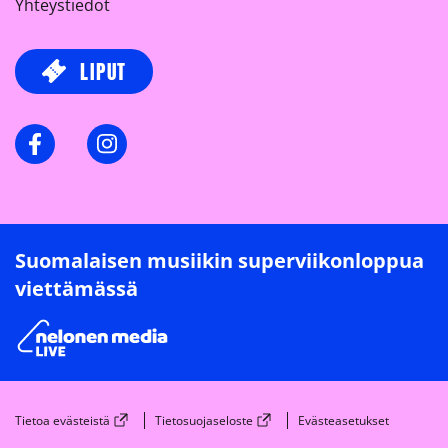
Yhteystiedot
LIPUT
Facebook
Instagram
Suomalaisen musiikin superviikonloppua
viettämässä
Tietoa evästeistä
Tietosuojaseloste
Evästeasetukset