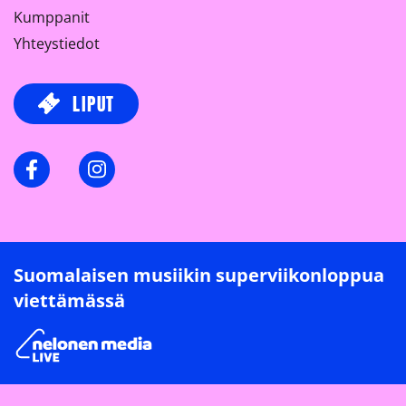
Kumppanit
Yhteystiedot
LIPUT
Facebook
Instagram
Suomalaisen musiikin superviikonloppua
viettämässä